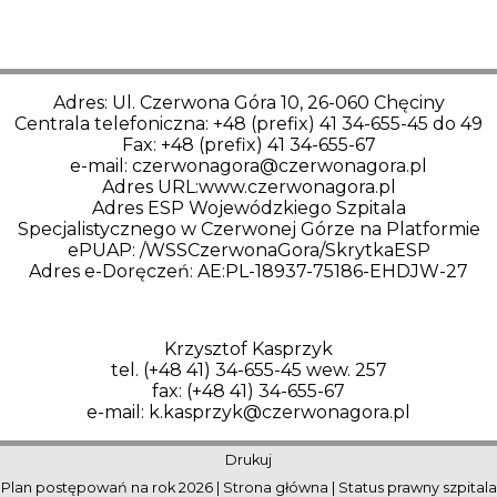
Adres: Ul. Czerwona Góra 10, 26-060 Chęciny
Centrala telefoniczna: +48 (prefix) 41 34-655-45 do 49
Fax: +48 (prefix) 41 34-655-67
e-mail: czerwonagora@czerwonagora.pl
Adres URL:www.czerwonagora.pl
Adres ESP Wojewódzkiego Szpitala
Specjalistycznego w Czerwonej Górze na Platformie
ePUAP: /WSSCzerwonaGora/SkrytkaESP
Adres e-Doręczeń: AE:PL-18937-75186-EHDJW-27
Krzysztof Kasprzyk
tel. (+48 41) 34-655-45 wew. 257
fax: (+48 41) 34-655-67
e-mail: k.kasprzyk@czerwonagora.pl
Drukuj
Plan postępowań na rok 2026
|
Strona główna
|
Status prawny szpitala