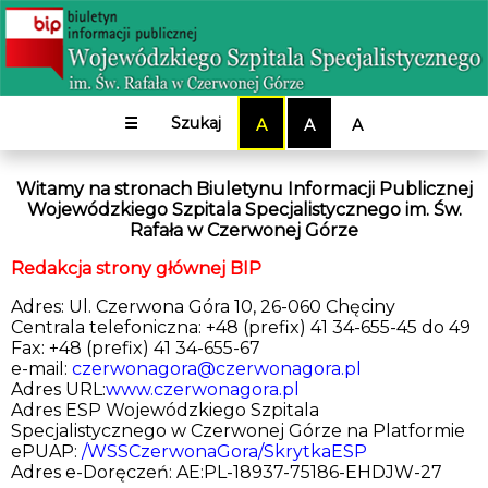
☰
Szukaj
A
A
A
Witamy na stronach Biuletynu Informacji Publicznej
Wojewódzkiego Szpitala Specjalistycznego im. Św.
Rafała w Czerwonej Górze
Redakcja strony głównej BIP
Adres: Ul. Czerwona Góra 10, 26-060 Chęciny
Centrala telefoniczna: +48 (prefix) 41 34-655-45 do 49
Fax: +48 (prefix) 41 34-655-67
e-mail:
czerwonagora@czerwonagora.pl
Adres URL:
www.czerwonagora.pl
Adres ESP Wojewódzkiego Szpitala
Specjalistycznego w Czerwonej Górze na Platformie
ePUAP:
/WSSCzerwonaGora/SkrytkaESP
Adres e-Doręczeń: AE:PL-18937-75186-EHDJW-27