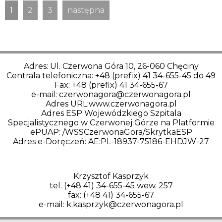
1
2
3
następna
Adres: Ul. Czerwona Góra 10, 26-060 Chęciny
Centrala telefoniczna: +48 (prefix) 41 34-655-45 do 49
Fax: +48 (prefix) 41 34-655-67
e-mail: czerwonagora@czerwonagora.pl
Adres URL:www.czerwonagora.pl
Adres ESP Wojewódzkiego Szpitala
Specjalistycznego w Czerwonej Górze na Platformie
ePUAP: /WSSCzerwonaGora/SkrytkaESP
Adres e-Doręczeń: AE:PL-18937-75186-EHDJW-27
Krzysztof Kasprzyk
tel. (+48 41) 34-655-45 wew. 257
fax: (+48 41) 34-655-67
e-mail: k.kasprzyk@czerwonagora.pl