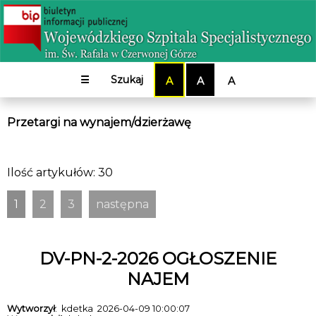
☰
Szukaj
A
A
A
Przetargi na wynajem/dzierżawę
Ilość artykułów: 30
1
2
3
następna
DV-PN-2-2026 OGŁOSZENIE
NAJEM
Wytworzył
: kdetka 2026-04-09 10:00:07