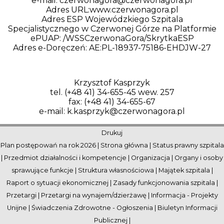
e-mail: czerwonagora@czerwonagora.pl
Adres URL:www.czerwonagora.pl
Adres ESP Wojewódzkiego Szpitala
Specjalistycznego w Czerwonej Górze na Platformie
ePUAP: /WSSCzerwonaGora/SkrytkaESP
Adres e-Doręczeń: AE:PL-18937-75186-EHDJW-27
Krzysztof Kasprzyk
tel. (+48 41) 34-655-45 wew. 257
fax: (+48 41) 34-655-67
e-mail: k.kasprzyk@czerwonagora.pl
Drukuj
Plan postępowań na rok 2026
|
Strona główna
|
Status prawny szpitala
|
Przedmiot działalności i kompetencje
|
Organizacja
|
Organy i osoby
sprawujące funkcje
|
Struktura własnościowa
|
Majątek szpitala
|
Raport o sytuacji ekonomicznej
|
Zasady funkcjonowania szpitala
|
Przetargi
|
Przetargi na wynajem/dzierżawę
|
Informacja - Projekty
Unijne
|
Świadczenia Zdrowotne - Ogłoszenia
|
Biuletyn Informacji
Publicznej
|