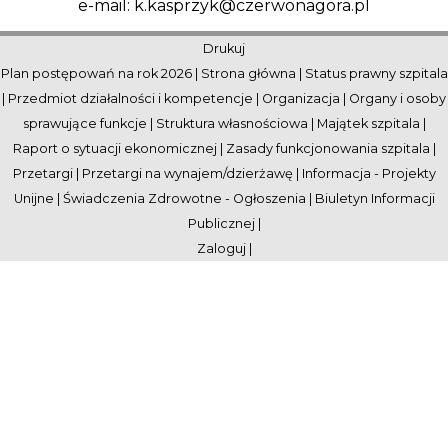
e-mail: k.kasprzyk@czerwonagora.pl
Drukuj
Plan postępowań na rok 2026
|
Strona główna
|
Status prawny szpitala
|
Przedmiot działalności i kompetencje
|
Organizacja
|
Organy i osoby
sprawujące funkcje
|
Struktura własnościowa
|
Majątek szpitala
|
Raport o sytuacji ekonomicznej
|
Zasady funkcjonowania szpitala
|
Przetargi
|
Przetargi na wynajem/dzierżawę
|
Informacja - Projekty
Unijne
|
Świadczenia Zdrowotne - Ogłoszenia
|
Biuletyn Informacji
Publicznej
|
Zaloguj
|