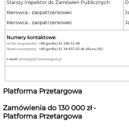
Starszy Inspektor ds. Zamówień Publicznych
D
Kierowca - zaopatrzeniowiec
J
Kierowca - zaopatrzeniowiec
J
Numery kontaktowe:
tel/fax bezpośredni:
+48 (prefix) 41 346-52-40
Numer wewnętrzny:
+48 (prefix) 41 34-655-45 do 48
wew.
182
e-mail:
przetargi@czerwonagora.pl
Platforma Przetargowa
Zamówienia do 130 000 zł -
Platforma Przetargowa