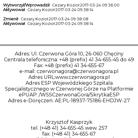
Wytworzył/Wprowadził
: Cezary Kozioł 2017-03-24 09:36:00
Aktywował
: Cezary Kozioł 2017-03-24 09:38:14
Zmienił
: Cezary Kozioł 2017-03-24 09:38:08
Aktywował
: Cezary Kozioł 2017-03-24 09:38:14
Adres: Ul. Czerwona Góra 10, 26-060 Chęciny
Centrala telefoniczna: +48 (prefix) 41 34-655-45 do 49
Fax: +48 (prefix) 41 34-655-67
e-mail: czerwonagora@czerwonagora.pl
Adres URL:www.czerwonagora.pl
Adres ESP Wojewódzkiego Szpitala
Specjalistycznego w Czerwonej Górze na Platformie
ePUAP: /WSSCzerwonaGora/SkrytkaESP
Adres e-Doręczeń: AE:PL-18937-75186-EHDJW-27
Krzysztof Kasprzyk
tel. (+48 41) 34-655-45 wew. 257
fax: (+48 41) 34-655-67